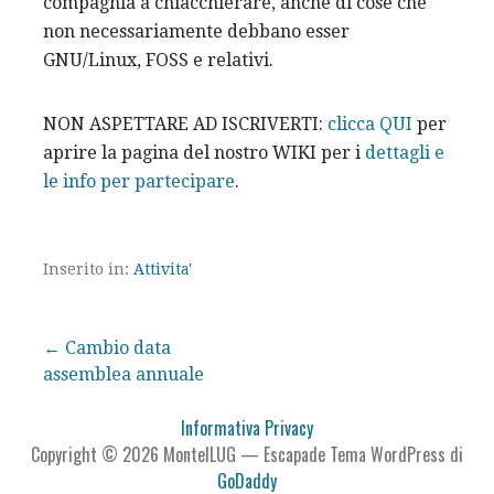
compagnia a chiacchierare, anche di cose che
non necessariamente debbano esser
GNU/Linux, FOSS e relativi.
NON ASPETTARE AD ISCRIVERTI:
clicca QUI
per
aprire la pagina del nostro WIKI per i
dettagli e
le info per partecipare
.
Inserito in:
Attivita'
Navigazione
← Cambio data
assemblea annuale
articoli
Informativa Privacy
Copyright © 2026 MontelLUG — Escapade Tema WordPress di
GoDaddy