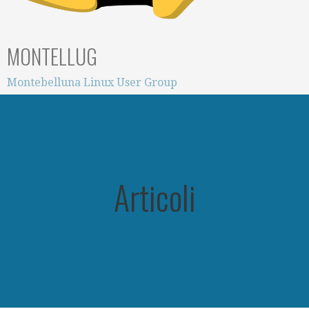
MONTELLUG
Montebelluna Linux User Group
Articoli