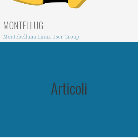
MONTELLUG
Montebelluna Linux User Group
Articoli