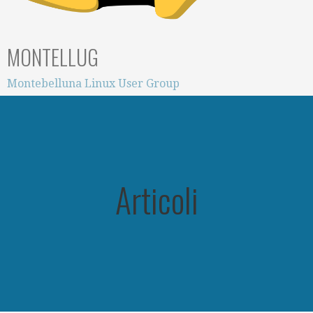
MONTELLUG
Montebelluna Linux User Group
Articoli